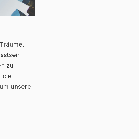
d Träume.
sstsein
en zu
 die
, um unsere
g