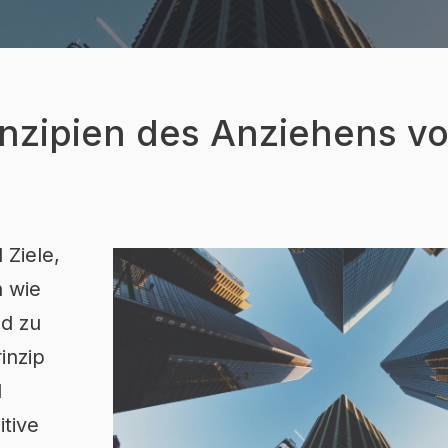
nzipien des Anziehens v
 Ziele,
h wie
nd zu
inzip
d
tive