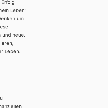
 Erfolg
 mein Leben“
 Denken um
iese
n und neue,
ieren,
hr Leben.
zu
nanziellen