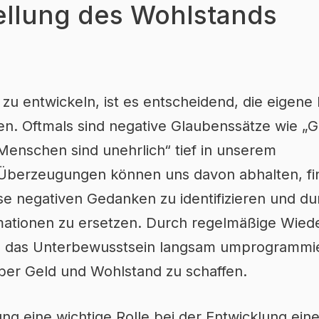
ellung des Wohlstands
zu entwickeln, ist es entscheidend, die eigen
en. Oftmals sind negative Glaubenssätze wie „Ge
Menschen sind unehrlich“ tief in unserem
Überzeugungen können uns davon abhalten, fin
iese negativen Gedanken zu identifizieren und du
irmationen zu ersetzen. Durch regelmäßige Wie
nn das Unterbewusstsein langsam umprogrammi
über Geld und Wohlstand zu schaffen.
ung eine wichtige Rolle bei der Entwicklung eine