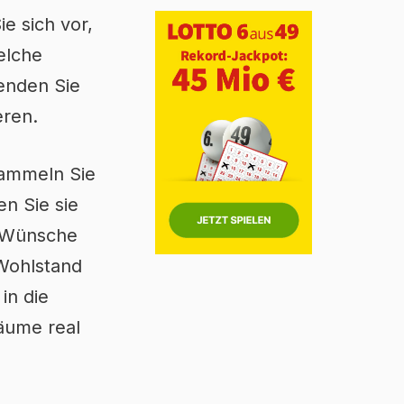
ie sich vor,
welche
senden Sie
eren.
 Sammeln Sie
en Sie sie
d Wünsche
 Wohlstand
in die
räume real