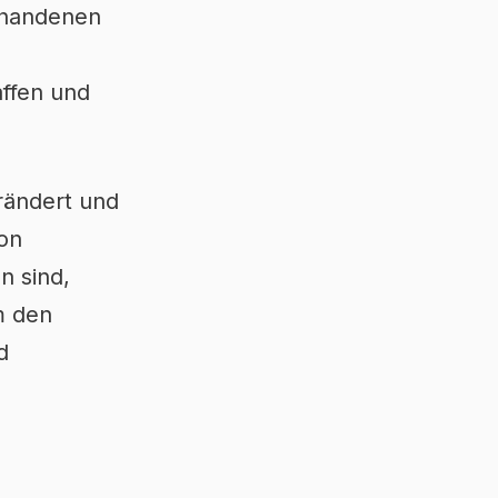
rhandenen
affen und
erändert und
von
n sind,
m den
d