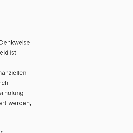
e Denkweise
ld ist
anziellen
rch
derholung
ert werden,
r