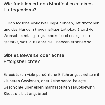
Wie funktioniert das Manifestieren eines
Lottogewinns?
Durch tägliche Visualisierungsübungen, Affirmationen
und das Handeln (regelmäßiger Lottokauf) wird der
Wunsch mental „programmiert“ und energetisch
gestärkt, was laut Lehre die Chancen erhöhen soll.
Gibt es Beweise oder echte
Erfolgsberichte?
Es existieren viele persönliche Erfahrungsberichte mit
kleineren Gewinnen, aber keine seriös belegte
Geschichte über einen manifestierten Hauptgewinn;
Skepsis bleibt angebracht.