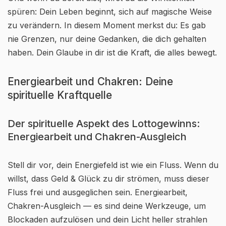
spüren: Dein Leben beginnt, sich auf magische Weise
zu verändern. In diesem Moment merkst du: Es gab
nie Grenzen, nur deine Gedanken, die dich gehalten
haben. Dein Glaube in dir ist die Kraft, die alles bewegt.
Energiearbeit und Chakren: Deine
spirituelle Kraftquelle
Der spirituelle Aspekt des Lottogewinns:
Energiearbeit und Chakren-Ausgleich
Stell dir vor, dein Energiefeld ist wie ein Fluss. Wenn du
willst, dass Geld & Glück zu dir strömen, muss dieser
Fluss frei und ausgeglichen sein. Energiearbeit,
Chakren-Ausgleich — es sind deine Werkzeuge, um
Blockaden aufzulösen und dein Licht heller strahlen