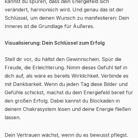
kannst du spüren, dass dein Energiefeld sich
verändert, harmonisch wird. Und genau das ist der
Schlüssel, um deinen Wunsch zu manifestieren: Dein
Inneres ist die Grundlage für Äußeres.
Visualisierung: Dein Schlüssel zum Erfolg
Stell dir vor, du hältst den Gewinnschein. Spür die
Freude, die Erleichterung. Nimm dieses Gefühl tief in
dich auf, als wäre es bereits Wirklichkeit. Verbinde es
mit Dankbarkeit. Wenn du jeden Tag diese Bilder und
Gefühle schickst, machst du dein Energiefeld bereit für
den großen Erfolg. Dabei kannst du Blockaden in
deinem Chakrasystem lösen und deine Energie fließen
lassen.
Dein Vertrauen wächst, wenn du es bewusst pflegst.