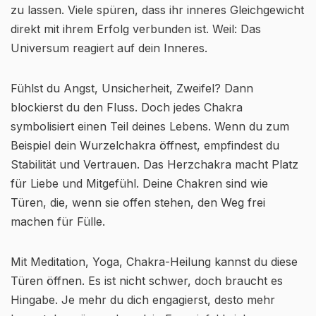
zu lassen. Viele spüren, dass ihr inneres Gleichgewicht
direkt mit ihrem Erfolg verbunden ist. Weil: Das
Universum reagiert auf dein Inneres.
Fühlst du Angst, Unsicherheit, Zweifel? Dann
blockierst du den Fluss. Doch jedes Chakra
symbolisiert einen Teil deines Lebens. Wenn du zum
Beispiel dein Wurzelchakra öffnest, empfindest du
Stabilität und Vertrauen. Das Herzchakra macht Platz
für Liebe und Mitgefühl. Deine Chakren sind wie
Türen, die, wenn sie offen stehen, den Weg frei
machen für Fülle.
Mit Meditation, Yoga, Chakra-Heilung kannst du diese
Türen öffnen. Es ist nicht schwer, doch braucht es
Hingabe. Je mehr du dich engagierst, desto mehr