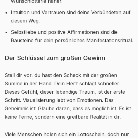
Wunschlotterie näher.
Intuition und Vertrauen sind deine Verbündeten auf
diesem Weg.
Selbstliebe und positive Affirmationen sind die
Bausteine für dein persönliches Manifestationsritual.
Der Schlüssel zum großen Gewinn
Stell dir vor, du hast den Scheck mit der großen
Summe in der Hand. Dein Herz schlägt schneller.
Dieses Gefühl, dieser lebendige Traum, ist der erste
Schritt. Visualisierung lebt von Emotionen. Das
Geheimnis ist: Glaube daran, dass es möglich ist. Es ist
keine Ferne, sondern eine greifbare Realität in dir.
Viele Menschen holen sich ein Lottoschein, doch nur