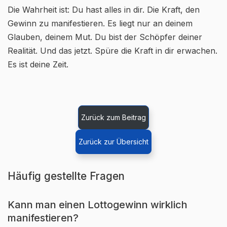
Die Wahrheit ist: Du hast alles in dir. Die Kraft, den
Gewinn zu manifestieren. Es liegt nur an deinem
Glauben, deinem Mut. Du bist der Schöpfer deiner
Realität. Und das jetzt. Spüre die Kraft in dir erwachen.
Es ist deine Zeit.
Zurück zum Beitrag
Zurück zur Übersicht
Häufig gestellte Fragen
Kann man einen Lottogewinn wirklich
manifestieren?