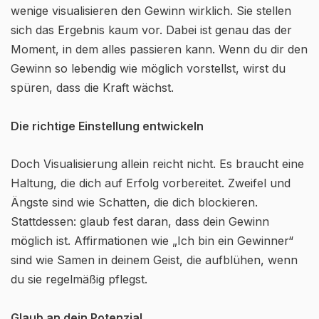
wenige visualisieren den Gewinn wirklich. Sie stellen
sich das Ergebnis kaum vor. Dabei ist genau das der
Moment, in dem alles passieren kann. Wenn du dir den
Gewinn so lebendig wie möglich vorstellst, wirst du
spüren, dass die Kraft wächst.
Die richtige Einstellung entwickeln
Doch Visualisierung allein reicht nicht. Es braucht eine
Haltung, die dich auf Erfolg vorbereitet. Zweifel und
Ängste sind wie Schatten, die dich blockieren.
Stattdessen: glaub fest daran, dass dein Gewinn
möglich ist. Affirmationen wie „Ich bin ein Gewinner“
sind wie Samen in deinem Geist, die aufblühen, wenn
du sie regelmäßig pflegst.
Glaub an dein Potenzial