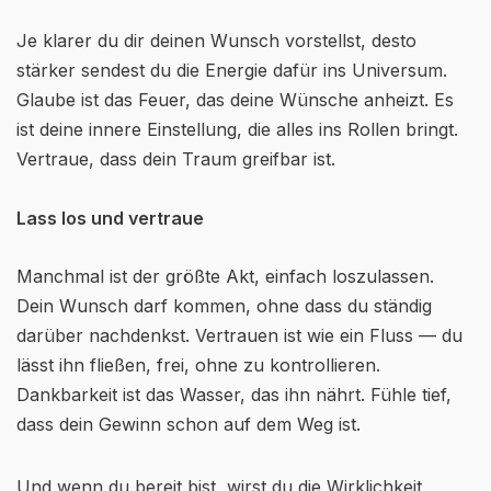
Je klarer du dir deinen Wunsch vorstellst, desto
stärker sendest du die Energie dafür ins Universum.
Glaube ist das Feuer, das deine Wünsche anheizt. Es
ist deine innere Einstellung, die alles ins Rollen bringt.
Vertraue, dass dein Traum greifbar ist.
Lass los und vertraue
Manchmal ist der größte Akt, einfach loszulassen.
Dein Wunsch darf kommen, ohne dass du ständig
darüber nachdenkst. Vertrauen ist wie ein Fluss — du
lässt ihn fließen, frei, ohne zu kontrollieren.
Dankbarkeit ist das Wasser, das ihn nährt. Fühle tief,
dass dein Gewinn schon auf dem Weg ist.
Und wenn du bereit bist, wirst du die Wirklichkeit