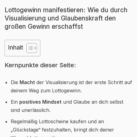
Lottogewinn manifestieren: Wie du durch
Visualisierung und Glaubenskraft den
großen Gewinn erschaffst
Inhalt
Kernpunkte dieser Seite:
Die
Macht
der Visualisierung ist der erste Schritt auf
deinem Weg zum Lottogewinn.
Ein
positives Mindset
und Glaube an dich selbst
sind unerlässlich.
Regelmäßig Lottoscheine kaufen und an
„Glückstage“ festzuhalten, bringt dich deiner