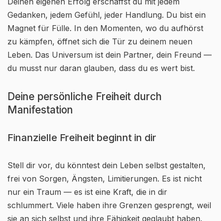
Deinen eigenen Erfolg erschaffst du mit jedem
Gedanken, jedem Gefühl, jeder Handlung. Du bist ein
Magnet für Fülle. In den Momenten, wo du aufhörst
zu kämpfen, öffnet sich die Tür zu deinem neuen
Leben. Das Universum ist dein Partner, dein Freund —
du musst nur daran glauben, dass du es wert bist.
Deine persönliche Freiheit durch
Manifestation
Finanzielle Freiheit beginnt in dir
Stell dir vor, du könntest dein Leben selbst gestalten,
frei von Sorgen, Ängsten, Limitierungen. Es ist nicht
nur ein Traum — es ist eine Kraft, die in dir
schlummert. Viele haben ihre Grenzen gesprengt, weil
sie an sich selbst und ihre Fähigkeit geglaubt haben.