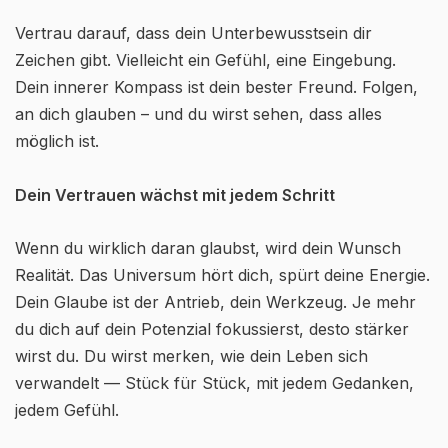
Vertrau darauf, dass dein Unterbewusstsein dir
Zeichen gibt. Vielleicht ein Gefühl, eine Eingebung.
Dein innerer Kompass ist dein bester Freund. Folgen,
an dich glauben – und du wirst sehen, dass alles
möglich ist.
Dein Vertrauen wächst mit jedem Schritt
Wenn du wirklich daran glaubst, wird dein Wunsch
Realität. Das Universum hört dich, spürt deine Energie.
Dein Glaube ist der Antrieb, dein Werkzeug. Je mehr
du dich auf dein Potenzial fokussierst, desto stärker
wirst du. Du wirst merken, wie dein Leben sich
verwandelt — Stück für Stück, mit jedem Gedanken,
jedem Gefühl.