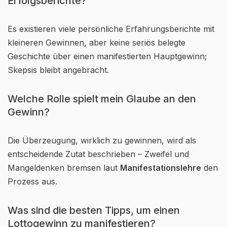
Erfolgsberichte?
Es existieren viele persönliche Erfahrungsberichte mit
kleineren Gewinnen, aber keine seriös belegte
Geschichte über einen manifestierten Hauptgewinn;
Skepsis bleibt angebracht.
Welche Rolle spielt mein Glaube an den
Gewinn?
Die Überzeugung, wirklich zu gewinnen, wird als
entscheidende Zutat beschrieben – Zweifel und
Mangeldenken bremsen laut
Manifestationslehre
den
Prozess aus.
Was sind die besten Tipps, um einen
Lottogewinn zu manifestieren?