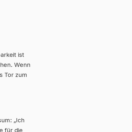
rkeit ist
iehen. Wenn
as Tor zum
sum: „Ich
e für die