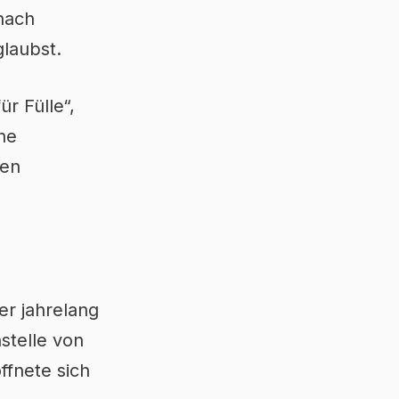
 nach
glaubst.
r Fülle“,
he
gen
er jahrelang
stelle von
ffnete sich