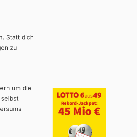
. Statt dich
gen zu
dern um die
 selbst
iversums