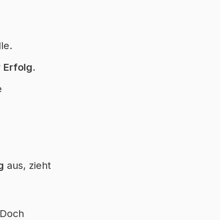
le.
r
Erfolg
.
e
g
aus, zieht
. Doch