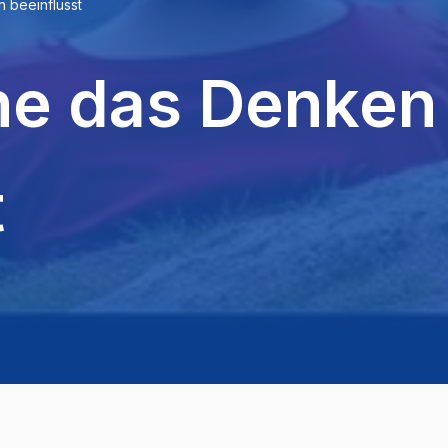
 beeinflusst
he das Denken
t