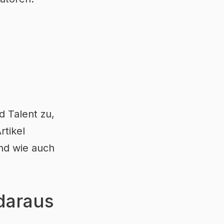
d Talent zu,
tikel
und wie auch
daraus