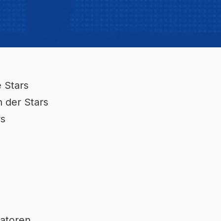
e Stars
n der Stars
rs
tatoren.