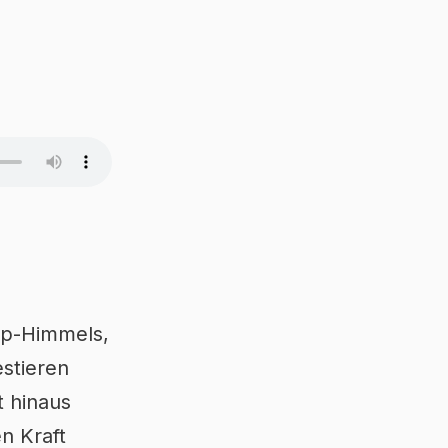
op-Himmels,
estieren
t hinaus
n Kraft